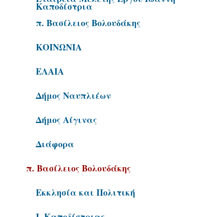
Καποδίστρια
π. Βασίλειος Βολουδάκης
ΚΟΙΝΩΝΙΑ
ΕΛΑΙΑ
Αρχική Σελίδα
Ιωάννης
Δήμος Ναυπλιέων
Καποδίστριας
Δήμος Αίγινας
Διάφορα
Για παιδιά ....
Καποδίστριας
καi όχι μόνο
π. Βασίλειος Βολουδάκης
σήμερα
Εκκλησία και Πολιτική
Ι. Καποδίστριας