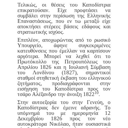
Τελικώς, οι θέσεις του Καποδίστρια
επικρατούσαν. Είχε προφτά
σει να
συμβάλει στην περίσωση της Ελληνικής
Επαναστάσεως, που εν
τω μεταξύ είχε
αποκτήσει στέρεες βάσεις εδάφους και
στρατιωτικής
ισχύος.
Επιπλέον, αποχωρώντας από το ρωσικό
Υπουργείο, άφηνε συγκε
κριμένες
κατευθύνσεις που έμελλαν να καρπίσουν
αργότερα. Μπορεί
να λεχθεί ότι το
Πρωτόκολλο της Πετρουπόλεως του
Απριλίου 1826
και η Ιουλιανή Σύμβαση
του Λονδίνου (1827), σημαντικοί
σταθμοί στη
θετική έκβαση του ελληνικού
ζητήματος, προδιαγράφονται στην
εισή
γηση του Καποδίστρια προς τον
10
τσάρο Αλέξανδρο την άνοιξη 1822
.
Στην αυτοεξορία του στην Γενεύη, ο
Καποδίστριας δεν έμεινε αδρα
νής. Το
υπόμνημά του με ημερομηνία 12
Δεκεμβρίου 1826 προς τον νέο
αυτοκράτορα Νικόλαο, ήταν ουσιαστικά