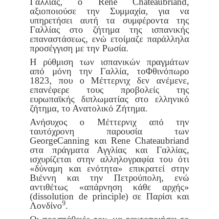
Γαλλίας, ο Rene Chateaubriand,
αξιοποι
ούσε την Συμμαχία, για να
υπηρετήσει αυτή τα συμφέροντα της
Γαλ
λίας στο ζήτημα της ισπανικής
επαναστάσεως, ενώ ετοίμαζε παράλ
ληλα
προσέγγιση με την Ρωσία.
Η ρύθμιση των ισπανικών πραγμάτων
από μόνη την Γαλλία, το
Φθινόπωρο
1823, που ο Μέττερνιχ δεν ανέμενε,
επανέφερε τους προ
βολείς της
ευρωπαϊκής διπλωματίας στο ελληνικό
ζήτημα, το Ανατο
λικό Ζήτημα.
Ανήσυχος ο Μέττερνιχ από την
ταυτόχρονη παρουσία των
George
Canning και Rene Chateaubriand
στα πράγματα Αγγλίας και Γαλλίας,
ισχυρίζεται στην αλληλογραφία του ότι
«δύναμη και ενότητα» επικρα
τεί στην
Βιέννη και την Πετρούπολη, ενώ
αντιθέτως «απάρνηση κάθε
αρχής»
(dissolution de principle) σε Παρίσι και
9
Λονδίνο
.