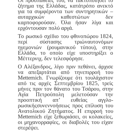
Οι προσπάθειές του, να τακτοποιήσει το
ζήτημα της Ελλάδας, κατά
τρόπο ανεκτό
για τα συμφέροντα των συντηρητικών –
αυταρχικών
καθεστώτων δεν
καρποφορούσαν. Όλα ήσαν λίγα και
ερχόντουσαν
πολύ αργά.
Το ρωσικό σχέδιο του φθινοπώρου 1824,
περί σύστασης τριών
αυτονόμων
ηγεμονιών (ρουμανικού τύπου), στην
Ελλάδα, το οποίο
είχε υποστηρίξει ο
Μέττερνιχ, δεν τελεσφόρησε.
Ο Αλέξανδρος, λίγο πριν πεθάνει, άρχισε
να απεξαρτάται από την
επιρροή του
Metternich. Γνωρίζουμε ότι τουλάχιστον
από τις αρχές
Σεπτεμβρίου 1825, τρείς
μήνες πριν τον θάνατο του Τσάρου, στην
Αγία
Πετρούπολη μελετούσαν την
προοπτική απ’ ευθείας αγγλο-
ρωσικής
συνεννοήσεως προς επίλυση του
Ανατολικού Ζητήματος. Η επιρροή
του
Metternich είχε ξεθωριάσει, οι κολακείες,
οι μηχανορραφίες, οι
διαβολές του είχαν
στερέψει.