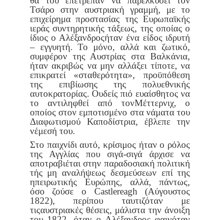
θα του επέτρεπαν να παρελκύσει τον
Τσάρο
στην αυστριακή γραμμή, με το
επιχείρημα προστασίας της Ευρωπα
ϊκής
ιεράς συντηρητικής τάξεως, της οποίας ο
ίδιος ο Αλέξανδρος
ήταν ένα είδος ιδρυτή
– εγγυητή. Το μόνο, αλλά και ζωτικό,
συμφέ
ρον της Αυστρίας στα Βαλκάνια,
ήταν ακριβώς να μην αλλάξει τίποτε,
να
επικρατεί «σταθερότητα», προϋπόθεση
της επιβίωσης της πολυεθνι
κής
αυτοκρατορίας. Ουδείς πιό ευαίσθητος να
το αντιληφθεί από τον
Μέττερνιχ, ο
οποίος στον εμποτισμένο στα νάματα του
Διαφωτισμού
Καποδίστρια, έβλεπε την
νέμεσή του.
Στο παιχνίδι αυτό, κρίσιμος ήταν ο ρόλος
της Αγγλίας που σιγά-
σιγά άρχισε να
αποτραβιέται στην παραδοσιακή πολιτική
τής μη ανα
λήψεως δεσμεύσεων επί της
ηπειρωτικής Ευρώπης, αλλά, πάντως,
όσο
ζούσε ο Castlereagh (Αύγουστος
1822), περίπου ταυτιζόταν με
τις
αυστριακές θέσεις, μάλιστα την άνοιξη
του 1822, όταν ο Αλέξανδρος
φαινόταν