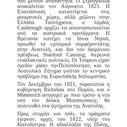
που μένουν αναπάντητα. Ο Στρόγγανωφ
ανακα
λείται τον Αύγουστο 1821. Η
Επανάσταση καταπνίγεται στις
ρουμανι
κές χώρες, αλλά ριζώνει στην
Ελλάδα. Ταυτόχρονα, ο λόρδος
Castlereagh
αρχίζει να αποστασιοποιείται
από τα αυστριακά προτάγματα. Η
Βρετανία κατέχει τα Ιόνια Νησιά,
προωθεί τα εμπορικά συμφέροντά
της
στην Ανατολή, και δια του δαιμόνιου
πρέσβεως Stanford Canning,
διερευνά
εναλλακτικές πολιτικές. Οι Τούρκοι είχαν
σχεδόν χάσει την
Πελοπόννησο, και το
Ανατολικό Ζήτημα γινόταν το κεντρικό
πρό
βλημα της Ευρωπαϊκής διπλωματίας.
Τον Δεκέμβριο του 1821, παραιτείται η
κυβέρνηση Richelieu στο
Παρίσι, και ο
Metternich ανησυχεί με ποιο τρόπο η νέα
υπό τον δούκα
Montmorency, θα
πολιτευθεί στα ζητήματα της Ανατολής.
Προς στιγμήν και πάλι, τα πράγματα
έγερναν, αρχές του 1822, υπέρ
του
Καποδίστρια. Η αδιαλλαξία της Πύλης,