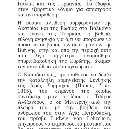
Ιταλίας και της Γερμανίας. Το έδαφος
ήταν εξαιρετικά γόνιμο για
αποστροφή
και αντιπαράθεση.
Η φυσική αντίθεση συμφερόντων της
Αυστρίας και της Ρωσίας στα
Βαλκάνια
και έναντι της Τουρκίας, η βαθειά,
εύλογη ανησυχία για
ό,τι θα μπορούσε να
προκύψει σε βάρος των συμφερόντων της
Βιέν
νης, στην και από την περιοχή αυτή
που λίγο αργότερα ονομάσθηκε
η
πυριτιδαποθήκη της Ευρώπης, έκαμαν
την αντιπάθεια χάσμα αγεφύ
ρωτο.
Ο Καποδίστριας, προσπαθούσε να δώσει
την κατάλληλη ερμηνεία
της Συνθήκης
της Ιεράς Συμμαχίας (Παρίσι, Σεπτ.
1815), του κειμένου
της οποίας
συντάκτης ήταν ο ίδιος ο Τσάρος
Αλέξανδρος, ο δε Μέττερ
νιχ από την
πλευρά του, με την βοήθεια του
ανθρώπου του στην Αγία
Πετρούπολη,
του πρέσβυ Ludwig von Lebzeltern,
επιχειρούσε να εκμαι
εύσει τα μυστικά που