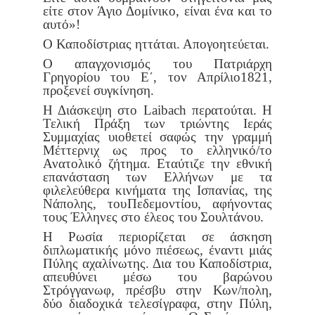
είτε στον Άγιο Δομίνικο, είναι ένα και το
αυτό»!
Ο Καποδίστριας ηττάται. Απογοητεύεται.
Ο απαγχονισμός του Πατριάρχη
Γρηγορίου του Ε΄, τον Απρίλιο
1821,
προξενεί συγκίνηση.
Η Διάσκεψη στο Laibach περατούται. Η
Τελική Πράξη των τριών
της Ιεράς
Συμμαχίας υιοθετεί σαφώς την γραμμή
Μέττερνιχ ως προς το
ελληνικό/το
Ανατολικό ζήτημα. Εταύτιζε την εθνική
επανάσταση των
Ελλήνων με τα
φιλελεύθερα κινήματα της Ισπανίας, της
Νάπολης, του
Πεδεμοντίου, αφήνοντας
τους Έλληνες στο έλεος του Σουλτάνου.
Η Ρωσία περιορίζεται σε άσκηση
διπλωματικής μόνο πιέσεως, ένα
ντι μιάς
Πύλης αχαλίνωτης. Δια του Καποδίστρια,
απευθύνει μέσω του
βαρώνου
Στρόγγανωφ, πρέσβυ στην Κων/πολη,
δύο διαδοχικά τελεσί
γραφα, στην Πύλη,