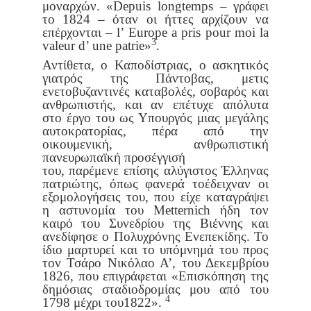
μοναρχών. «Depuis longtemps – γράφει
το 1824 – όταν οι ήττες αρχίζουν να
επέρχονται – l’ Europe a pris pour
moi la
3
valeur d’ une patrie»
.
Αντίθετα, ο Καποδίστριας, ο ασκητικός
γιατρός της Πάντοβας, με
τις
ενετοβυζαντινές καταβολές, σοβαρός και
ανθρωπιστής, και αν επέ
τυχε απόλυτα
στο έργο του ως Υπουργός μιας μεγάλης
αυτοκρατορίας,
πέρα από την
οικουμενική, ανθρωπιστική
πανευρωπαϊκή προσέγγισή
του, παρέμενε επίσης αλύγιστος Έλληνας
πατριώτης, όπως φανερά το
έδειχναν οι
εξομολογήσεις του, που είχε καταγράψει
η αστυνομία του
Metternich ήδη τον
καιρό του Συνεδρίου της Βιέννης και
ανεδίφησε ο
Πολυχρόνης Ενεπεκίδης. Το
ίδιο μαρτυρεί και το υπόμνημά του προς
τον Τσάρο Νικόλαο Α’, του Δεκεμβρίου
1826, που επιγράφεται «Επι
σκόπηση της
δημόσιας σταδιοδρομίας μου από του
4
1798 μέχρι του
1822».