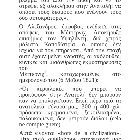
στρέψει εξ ολοκλήρου στην Ανατολή: να
σπάσει τους δεσμούς που
ενώνουν τους
δύο αυτοκράτορες».
Ο Αλέξανδρος, έμφοβος ενέδωσε στις
απόψεις του Μέττερνιχ. Απο
κήρυξε
επισήμως τον Υψηλάντη, διά χειρός
μάλιστα Καποδίστρια, ο
οποίος δεν
ίσχυσε να τον επηρεάσει. Από την εποχή
αυτή έχουν μείνει
γνωστές, οι ακόλουθες,
κυνικές και μισάνθρωπες εκμυστηρεύσεις
του
7
Μέττερνιχ
, καταχωρισμένες στο
ημερολόγιό του (6 Μαϊου 1821):
«Οι περιπλοκές που μπορεί να
προκύψουν στην Ανατολή δεν μπο
ρούν
καν να υπολογιστούν. Εκεί, πέρα από τα
ανατολικά σύνορά μας,
300 ή 400 χιλ.
πρόσωπα κρεμασμένα, ξεκοιλιασμένα,
παλουκωμένα,
δεν μετρούν διόλου (cela
ne compte guere).
Αυτά γίνονται «hors de la civilization».
Είτε αυτά συμβαίνουν στη
γειτονιά μας