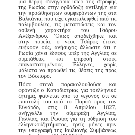
μία θερμή συνηγορία υπέρ
της στροφής
της Ρωσίας στην ορθόδοξη αντίληψη για
την προώθηση
των συμφερόντων της στα
Βαλκάνια, που είχε εγκαταλειφθεί από τις
παλιμβουλίες, τις μεταπτώσεις και τον
ασθενή χαρακτήρα του Τσά
ρου
Αλέξανδρου. ‘Οπως αποδείχθηκε και
στην πορεία, ο νέος Τσά
ρος έτεινε
ευήκοον ούς, ανήσυχος άλλωστε ότι η
Ρωσία χάνει έδαφος
υπέρ της Αγγλίας σε
συμπάθειες και επιρροή στους
επαναστατημένους
Έλληνες, χωρίς
μάλιστα να προωθεί τις θέσεις της προς
τον Βόσπορο.
Πόσο στενά παρακολουθούσε και
φρόντιζε ο Καποδίστριας για το
ελληνικό
ζήτημα, φαίνεται από το γεγονός ότι σε
επιστολή του από
το Παρίσι προς τον
Εϋνάρδο, στις 8 Απριλίου 1827,
ανήγγελλε την
σύμπραξη Αγγλίας,
Γαλλίας, και Ρωσίας για τη ρύθμιση του
ελληνικού
ζητήματος, τρείς μήνες πριν
την υπογραφή της Ιουλιανής Συμβάσεως