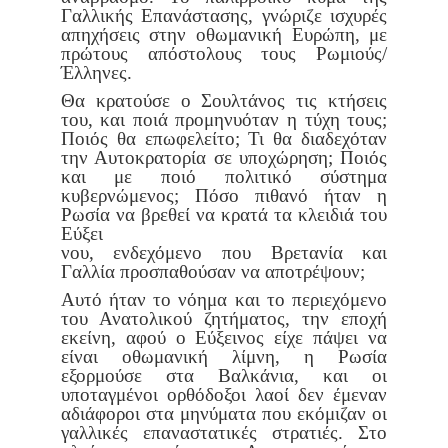
Γαλλικής Επανά
στασης, γνώριζε ισχυρές
απηχήσεις στην οθωμανική Ευρώπη, με
πρώ
τους απόστολους τους Ρωμιούς/
Έλληνες.
Θα κρατούσε ο Σουλτάνος τις κτήσεις
του, και ποιά προμηνυόταν η
τύχη τους;
Ποιός θα επωφελείτο; Τι θα διαδεχόταν
την Αυτοκρατορία
σε υποχώρηση; Ποιός
και με ποιό πολιτικό σύστημα
κυβερνώμενος;
Πόσο πιθανό ήταν η
Ρωσία να βρεθεί να κρατά τα κλειδιά του
Εύξει
νου, ενδεχόμενο που Βρετανία και
Γαλλία προσπαθούσαν να αποτρέ
ψουν;
Αυτό ήταν το νόημα και το περιεχόμενο
του Ανατολικού ζητήμα
τος, την εποχή
εκείνη, αφού ο Εύξεινος είχε πάψει να
είναι οθωμανική
λίμνη, η Ρωσία
εξορμούσε στα Βαλκάνια, και οι
υποταγμένοι ορθό
δοξοι λαοί δεν έμεναν
αδιάφοροι στα μηνύματα που εκόμιζαν οι
γαλ
λικές επαναστατικές στρατιές. Στο