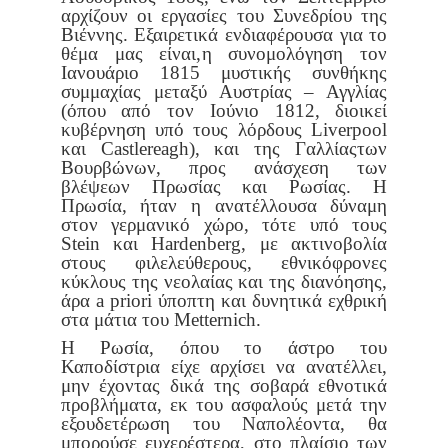
αρχίζουν οι εργασίες του Συνε
δρίου της
Βιέννης. Εξαιρετικά ενδιαφέρουσα για το
θέμα μας είναι,
η συνομολόγηση τον
Ιανουάριο 1815 μυστικής συνθήκης
συμμαχίας
μεταξύ Αυστρίας – Αγγλίας
(όπου από τον Ιούνιο 1812, διοικεί
κυβέρ
νηση υπό τους λόρδους Liverpool
και Castlereagh), και της Γαλλίας
των
Βουρβώνων, προς ανάσχεση των
βλέψεων Πρωσίας και Ρωσίας. Η
Πρωσία, ήταν η ανατέλλουσα δύναμη
στον γερμανικό χώρο, τότε υπό
τους
Stein και Hardenberg, με ακτινοβολία
στους φιλελεύθερους, εθνι
κόφρονες
κύκλους της νεολαίας και της διανόησης,
άρα a priori ύπο
πτη και δυνητικά εχθρική
στα μάτια του Metternich.
Η Ρωσία, όπου το άστρο του
Καποδίστρια είχε αρχίσει να ανατέλ
λει,
μην έχοντας δικά της σοβαρά εθνοτικά
προβλήματα, εκ του ασφα
λούς μετά την
εξουδετέρωση του Ναπολέοντα, θα
μπορούσε ευχερέ
στερα, στο πλαίσιο των