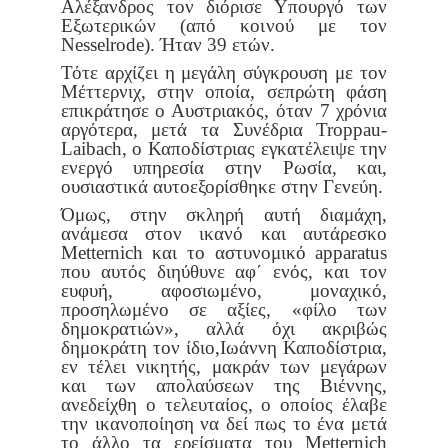
Αλέξανδρος τον διόρισε Υπουργό των
Εξωτερικών (από κοι
νού με τον
Nesselrode). Ήταν 39 ετών.
Τότε αρχίζει η μεγάλη σύγκρουση με τον
Μέττερνιχ, στην οποία, σε
πρώτη φάση
επικράτησε ο Αυστριακός, όταν 7 χρόνια
αργότερα, μετά
τα Συνέδρια Troppau-
Laibach, ο Καποδίστριας εγκατέλειψε την
ενεργό
υπηρεσία στην Ρωσία, και,
ουσιαστικά αυτοεξορίσθηκε στην Γενεύη.
Όμως, στην σκληρή αυτή διαμάχη,
ανάμεσα στον ικανό και αυτάρε
σκο
Metternich και το αστυνομικό apparatus
που αυτός διηύθυνε αφ΄
ενός, και τον
ευφυή, αφοσιωμένο, μοναχικό,
προσηλωμένο σε αξίες,
«φίλο των
δημοκρατιών», αλλά όχι ακριβώς
δημοκράτη τον ίδιο,
Ιωάννη Καποδίστρια,
εν τέλει νικητής, μακράν των μεγάρων
και των
απολαύσεων της Βιέννης,
ανεδείχθη ο τελευταίος, ο οποίος έλαβε
την
ικανοποίηση να δεί πως το ένα μετά
το άλλο τα ερείσματα του Metternich