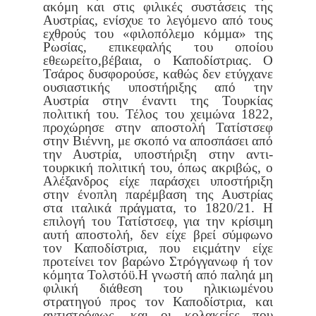
ακόμη και στις φιλικές
συστάσεις της
Αυστρίας, ενίσχυε το λεγόμενο από τους
εχθρούς του
«φιλοπόλεμο κόμμα» της
Ρωσίας, επικεφαλής του οποίου
εθεωρείτο,
βέβαια, ο Καποδίστριας. Ο
Τσάρος δυσφορούσε, καθώς δεν ετύγχανε
ουσιαστικής υποστήριξης από την
Αυστρία στην έναντι της Τουρκίας
πολιτική του. Τέλος του χειμώνα 1822,
προχώρησε στην αποστολή Τατί
στσεφ
στην Βιέννη, με σκοπό να αποσπάσει από
την Αυστρία, υποστή
ριξη στην αντι-
τουρκική πολιτική του, όπως ακριβώς, ο
Αλέξανδρος
είχε παράσχει υποστήριξη
στην ένοπλη παρέμβαση της Αυστρίας
στα
ιταλικά πράγματα, το 1820/21. Η
επιλογή του Τατίστσεφ, για την κρί
σιμη
αυτή αποστολή, δεν είχε βρεί σύμφωνο
τον Καποδίστρια, που εις
μάτην είχε
προτείνει τον βαρώνο Στρόγγανωφ ή τον
κόμητα Τολστόϋ.
Η γνωστή από παληά μη
φιλική διάθεση του ηλικιωμένου
στρατηγού
προς τον Καποδίστρια, και
αντιστρόφως, και οι κολακείες που