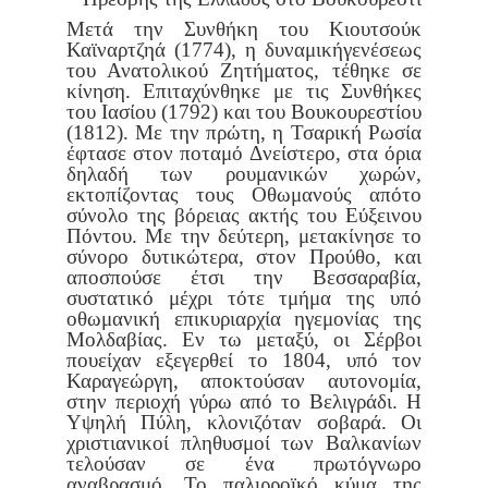
Μετά την Συνθήκη του Κιουτσούκ
Καϊναρτζηά (1774), η δυναμική
γενέσεως
του Ανατολικού Ζητήματος, τέθηκε σε
κίνηση. Επιταχύνθηκε
με τις Συνθήκες
του Ιασίου (1792) και του Βουκουρεστίου
(1812). Με
την πρώτη, η Τσαρική Ρωσία
έφτασε στον ποταμό Δνείστερο, στα όρια
δηλαδή των ρουμανικών χωρών,
εκτοπίζοντας τους Οθωμανούς από
το
σύνολο της βόρειας ακτής του Εύξεινου
Πόντου. Με την δεύτερη,
μετακίνησε το
σύνορο δυτικώτερα, στον Προύθο, και
αποσπούσε έτσι
την Βεσσαραβία,
συστατικό μέχρι τότε τμήμα της υπό
οθωμανική επι
κυριαρχία ηγεμονίας της
Μολδαβίας. Εν τω μεταξύ, οι Σέρβοι
που
είχαν εξεγερθεί το 1804, υπό τον
Καραγεώργη, αποκτούσαν αυτονο
μία,
στην περιοχή γύρω από το Βελιγράδι. Η
Υψηλή Πύλη, κλονιζόταν
σοβαρά. Οι
χριστιανικοί πληθυσμοί των Βαλκανίων
τελούσαν σε ένα
πρωτόγνωρο
αναβρασμό. Το παλιρροϊκό κύμα της