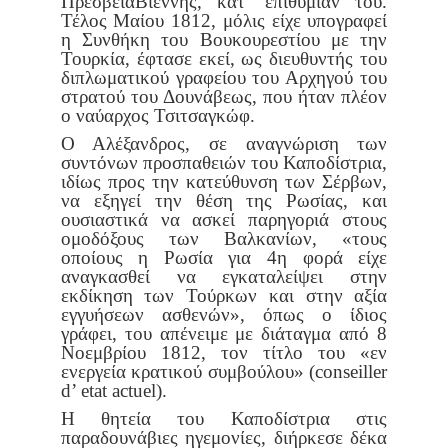
Πρεσβεία
Βιέννης, κατ’ επιθυμίαν του.
Τέλος Μαίου 1812, μόλις είχε υπογραφεί
η
Συνθήκη του Βουκουρεστίου με την
Τουρκία, έφτασε εκεί, ως διευθυ
ντής του
διπλωματικού γραφείου του Αρχηγού του
στρατού του Δου
νάβεως, που ήταν πλέον
ο ναύαρχος Τσιτσαγκώφ.
Ο Αλέξανδρος, σε αναγνώριση των
συντόνων προσπαθειών του
Καποδίστρια,
ιδίως προς την κατεύθυνση των Σέρβων,
να εξηγεί την
θέση της Ρωσίας, και
ουσιαστικά να ασκεί παρηγοριά στους
ομοδό
ξους των Βαλκανίων, «τους
οποίους η Ρωσία για 4η φορά είχε
αναγκα
σθεί να εγκαταλείψει στην
εκδίκηση των Τούρκων και στην αξία
εγγυ
ήσεων ασθενών», όπως ο ίδιος
γράφει, του απένειμε με διάταγμα από
8
Νοεμβρίου 1812, τον τίτλο του «εν
ενεργεία κρατικού συμβούλου»
(conseiller
d’ etat actuel).
Η θητεία του Καποδίστρια στις
παραδουνάβιες ηγεμονίες, διήρ
κεσε δέκα