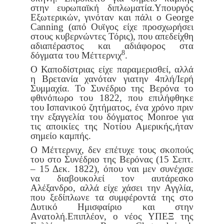
στην ευρωπαϊκή διπλωματία.
Υπουργός
Εξωτερικών, γινόταν και πάλι ο George
Canning (από Ουϊ
γος είχε προσχωρήσει
στους κυβερνώντες Τόρις), που απεδείχθη
αδια
πέραστος και αδιάφορος στα
8
δόγματα του Μέττερνιχ
.
Ο Καποδίστριας είχε παραμερισθεί, αλλά
η Βρετανία χανόταν για
την 4πλή/Ιερή
Συμμαχία. Το Συνέδριο της Βερόνα το
φθινόπωρο του
1822, που επιλήφθηκε
του Ισπανικού ζητήματος, ένα χρόνο πριν
την
εξαγγελία του δόγματος Monroe για
τις αποικίες της Νοτίου Αμερικής,
ήταν
σημείο καμπής.
O Μέττερνιχ, δεν επέτυχε τους σκοπούς
του στο Συνέδριο της Βερό
νας (15 Σεπτ.
– 15 Δεκ. 1822), όπου ναι μεν συνέχισε
να διαβουκο
λεί τον αυτάρεσκο
Αλέξανδρο, αλλά είχε χάσει την Αγγλία,
που ξεδί
πλωνε τα συμφέροντά της στο
Δυτικό Ημισφαίριο και στην
Ανατολή.
Επιπλέον, ο νέος ΥΠΕΞ της