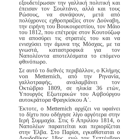
εξουδετέρωσαν την γαλλική πολιτική και
έπεισαν τον
Σουλτάνο, αλλά και τους
Ρώσους, να συνάψουν, μετά από
πολύχρο
νες εχθροπραξίες στον Δούναβη,
την ειρήνη του Βουκουρεστίου, τον
Μάιο
του 1812, που επέτρεψε στον Κουτούζωφ
να αποσύρει τις στρα
τιές του και να
ενισχύσει την άμυνα της Μόσχας, με τα
γνωστά, κατα
στροφικά για τον
Ναπολέοντα αποτελέσματα το επόμενο
φθινόπωρο.
Σε αυτό το διεθνές περιβάλλον, ο Κλήμης
von Metternich, από την
Ρηνανία,
γαλλοτραφής, αναλαμβάνει τον
Οκτώβριο 1809, σε ηλικία 36
ετών,
Υπουργός Εξωτερικών του Αψβούργου
αυτοκράτορα Φραγκί
σκου Α΄.
Έκτοτε, ο Metternich αρχίζει να υφαίνει
το δίχτυ που οδήγησε λίγο
αργότερα στην
Ιερή Συμμαχία. Στις 6 Απριλίου 1814, ο
Ναπολέων
παραιτείται και περιορίζεται
στην Έλβα. Στο Παρίσι, εγκαθίσταται ο
Λουδοβίκος 18ος, ενώ τον Σεπτέμβριο