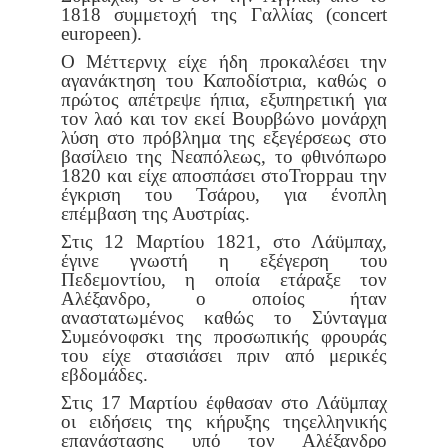
1818 συμμετοχή της Γαλλίας (concert
europeen).
Ο Μέττερνιχ είχε ήδη προκαλέσει την
αγανάκτηση του Καποδί
στρια, καθώς ο
πρώτος απέτρεψε ήπια, εξυπηρετική για
τον λαό και
τον εκεί Βουρβώνο μονάρχη
λύση στο πρόβλημα της εξεγέρσεως στο
βασίλειο της Νεαπόλεως, το φθινόπωρο
1820 και είχε αποσπάσει στο
Troppau την
έγκριση του Τσάρου, για ένοπλη
επέμβαση της Αυστρίας.
Στις 12 Μαρτίου 1821, στο Λάϋμπαχ,
έγινε γνωστή η εξέγερση του
Πεδεμοντίου, η οποία ετάραξε τον
Αλέξανδρο, ο οποίος ήταν
αναστα
τωμένος καθώς το Σύνταγμα
Συμεόνοφσκι της προσωπικής φρουράς
του είχε στασιάσει πριν από μερικές
εβδομάδες.
Στις 17 Μαρτίου έφθασαν στο Λάϋμπαχ
οι ειδήσεις της κήρυξης της
ελληνικής
επανάστασης υπό τον Αλέξανδρο