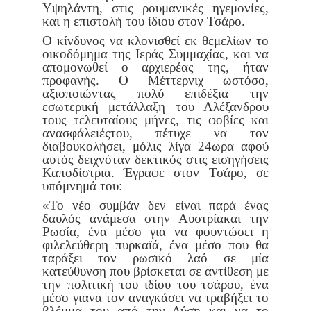
Υψηλάντη, στις ρουμανι
κές ηγεμονίες,
και η επιστολή του ίδιου στον Τσάρο.
Ο κίνδυνος να κλονισθεί εκ θεμελίων το
οικοδόμημα της Ιεράς Συμ
μαχίας, και να
απομονωθεί ο αρχιερέας της, ήταν
προφανής. Ο Μέτ
τερνιχ ωστόσο,
αξιοποιώντας πολύ επιδέξια την
εσωτερική μετάλλαξη
του Αλέξανδρου
τους τελευταίους μήνες, τις φοβίες και
ανασφάλειές
του, πέτυχε να τον
διαβουκολήσει, μόλις λίγα 24ωρα αφού
αυτός δει
χνόταν δεκτικός στις εισηγήσεις
Καποδίστρια. Έγραφε στον Τσάρο,
σε
υπόμνημά του:
«Το νέο συμβάν δεν είναι παρά ένας
δαυλός ανάμεσα στην Αυστρία
και την
Ρωσία, ένα μέσο για να φουντώσει η
φιλελεύθερη πυρκαϊά, ένα
μέσο που θα
ταράξει τον ρωσικό λαό σε μία
κατεύθυνση που βρίσκε
ται σε αντίθεση με
την πολιτική του ιδίου του τσάρου, ένα
μέσο για
να τον αναγκάσει να τραβήξει το
βλέμμα του από την Δύση και να
το