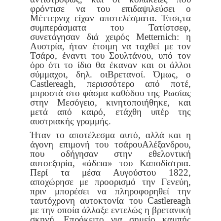
φρό
ντισε να του επιδαψιλεύσει ο
Μέττερνιχ είχαν αποτελέσματα. Έτσι,
τα
συμπεράσματα του Τατίστσεφ,
συνετάγησαν διά χειρός Metternich:
η
Αυστρία, ήταν έτοιμη να ταχθεί με τον
Τσάρο, έναντι του Σουλτά
νου, υπό τον
όρο ότι το ίδιο θα έκαναν και οι άλλοι
σύμμαχοι, δηλ. οι
Βρετανοί. Όμως, ο
Castlereagh, περισσότερο από ποτέ,
μπροστά στο
φάσμα καθόδου της Ρωσίας
στην Μεσόγειο, κινητοποιήθηκε, και
μετά
από καιρό, ετάχθη υπέρ της
αυστριακής γραμμής.
Ήταν το αποτέλεσμα αυτό, αλλά και η
άγονη επιμονή του τσάρου
Αλέξανδρου,
που οδήγησαν στην εθελοντική
αυτοεξορία, «άδεια»
του Καποδίστρια.
Περί τα μέσα Αυγούστου 1822,
αποχώρησε με προ
ορισμό την Γενεύη,
πριν μπορέσει να πληροφορηθεί την
ταυτόχρονη
αυτοκτονία του Castlereagh
με την οποία άλλαξε εντελώς η βρετανική
σκηνή. Επρόκειτο για σημείο καμπής