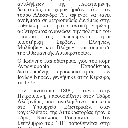
αντιλήψεων της πεφωτισμένης
δεσποτείας
που χαρακτήριζαν τότε τον
τσάρο Αλέξανδρο Α΄, αφ΄ενός να κάνει
ανοίγματα σε μετριοπαθείς δυνάμεις στην
καθολική και προτεστα
ντική Ευρώπη,
αφ΄ετέρου να ανανεώσει την πολιτική του
φυσικού της
πεπρωμένου, ήτοι
υποστήριξη Σέρβων, Ελλήνων,
Μολδαβών και Βλά
χων, και συμπίεση
της Οθωμανικής Αυτοκρατορίας.
Ο Ιωάννης Καποδίστριας, γιός του κόμη
Αντωνιομαρία Καποδί
στρια,
διακεκριμένης προσωπικότητας των
Ιονίων Νήσων, γεννήθηκε
στην Κέρκυρα,
το 1776.
Τον Ιανουάριο 1809, φτάνει στην
Πετρούπολη, παρουσιάζεται στον
Τσάρο
Αλέξανδρο, και αναλαμβάνει υπηρεσία
στο Υπουργείο Εξωτε
ρικών, όταν
καγκελλάριος της Αυτοκρατορίας ήταν ο
κόμις Νικόλαος
Ρουμιάντσεφ. Τον
Σεπτέμβριο του 1811 τοποθετείται στην