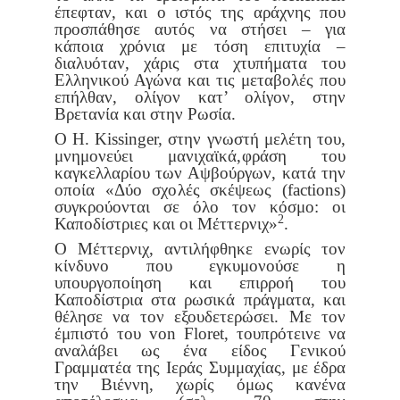
έπεφταν, και ο ιστός της αράχνης που
προσπάθησε αυτός να στή
σει – για
κάποια χρόνια με τόση επιτυχία –
διαλυόταν, χάρις στα χτυ
πήματα του
Ελληνικού Αγώνα και τις μεταβολές που
επήλθαν, ολίγον
κατ’ ολίγον, στην
Βρετανία και στην Ρωσία.
Ο H. Kissinger, στην γνωστή μελέτη του,
μνημονεύει μανιχαϊκά,
φράση του
καγκελλαρίου των Αψβούργων, κατά την
οποία «Δύο σχο
λές σκέψεως (factions)
συγκρούονται σε όλο τον κόσμο: οι
2
Καποδί
στριες και οι Μέττερνιχ»
.
Ο Μέττερνιχ, αντιλήφθηκε ενωρίς τον
κίνδυνο που εγκυμονούσε η
υπουργοποίηση και επιρροή του
Καποδίστρια στα ρωσικά πράγματα,
και
θέλησε να τον εξουδετερώσει. Με τον
έμπιστό του von Floret, του
πρότεινε να
αναλάβει ως ένα είδος Γενικού
Γραμματέα της Ιεράς Συμ
μαχίας, με έδρα
την Βιέννη, χωρίς όμως κανένα