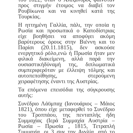
προς στιγμήν έτοιμος να διαβεί τον
Ρουβίκωνα και να κινη
θεί κατά της
Τουρκίας.
Η ηττημένη Γαλλία, πάλι, την οποία η
Ρωσία και προσωπικά ο
Καποδίστριας
είχε βοηθήσει να αποφύγει ακόμη
βαρύτερους όρους
στην Βιέννη και το
Παρίσι (20.11.1815), δεν ασκούσε
ενεργητικό ρόλο,
ενώ ή Πρωσία ήταν μεν
φιλικά διακείμενη, αλλά παρά την
ουσιαστική
δύναμή της, διπλωματικά
συμπεριφερόταν με έλλειψη τόλμης και
αυτο
πεποίθησης, στερούμενη
χειραφέτησης έναντι της Αυστρίας.
Τα επόμενα επεισόδια της σύγκρουσης
αυτής:
Συνέδριο Λάϋμπαχ (Ιανουάριος – Μάιος
1821), όπου είχε μεταφερ
θεί το Συνέδριο
του Τροππάου, της πενταπλής ήδη
Συμμαχίας (Ιερά
Συμμαχία Αυστρία –
Ρωσία – Πρωσία , 1815, Τετραπλή
Συμμαχία, οι
3 συν την Αγγλία, από το