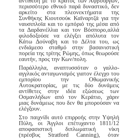
αντίθεση με το κράτος των
Αψβούργων,
περισσότερο εθνικό παρά δυναστικό, δεν
αρκείτο στα
πλεονεκτήματα της
Συνθήκης Κιουτσούκ Καϊναρτζά για την
ναυσι
πλοϊα και το εμπόριό της μέσα από
τα Δαρδανέλλια και τον Βόσπορο,
αλλά
φιλοδοξούσε να ελέγξει απόλυτα τον
Κάτω Δούναβη και το
Δέλτα του, ως
ενδιάμεσο σταθμό στην βασανιστική
πορεία της τρίτης
Ρώμης, όπως θεωρούσε
εαυτήν, προς την Κων/πολη.
Παράλληλα, αναπτυσσόταν ο γαλλο-
αγγλικός ανταγωνισμός για
τον έλεγχο του
εμπορίου την Οθωμανικής
Αυτοκρατορίας, με τις δύο
δυνάμεις
αντίθετες στην ιδέα εξώσεως των
Οσμανλήδων από τον Κερά
τιο, χάριν
μιας δυνάμεως που δεν θα μπορούσαν να
ελέγξουν.
Στο παιχνίδι αυτό επιρροής στην Υψηλή
Πύλη, οι Άγγλοι επέτυχαν
το 1811/12
αποφασιστική διπλωματική νίκη
(πρέσβυς Stratford Canning),
όταν