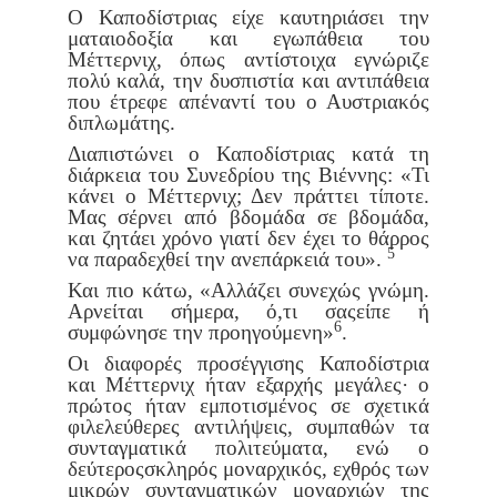
Ο Καποδίστριας είχε καυτηριάσει την
ματαιοδοξία και εγωπάθεια
του
Μέττερνιχ, όπως αντίστοιχα εγνώριζε
πολύ καλά, την δυσπιστία
και αντιπάθεια
που έτρεφε απέναντί του ο Αυστριακός
διπλωμάτης.
Διαπιστώνει ο Καποδίστριας κατά τη
διάρκεια του Συνεδρίου της
Βιέννης: «Τι
κάνει ο Μέττερνιχ; Δεν πράττει τίποτε.
Μας σέρνει από
βδομάδα σε βδομάδα,
και ζητάει χρόνο γιατί δεν έχει το θάρρος
5
να
παραδεχθεί την ανεπάρκειά του».
Και πιο κάτω, «Αλλάζει συνεχώς γνώμη.
Αρνείται σήμερα, ό,τι σας
είπε ή
6
συμφώνησε την προηγούμενη»
.
Οι διαφορές προσέγγισης Καποδίστρια
και Μέττερνιχ ήταν εξ
αρχής μεγάλες· ο
πρώτος ήταν εμποτισμένος σε σχετικά
φιλελεύθερες
αντιλήψεις, συμπαθών τα
συνταγματικά πολιτεύματα, ενώ ο
δεύτερος
σκληρός μοναρχικός, εχθρός των
μικρών συνταγματικών μοναρχιών
της