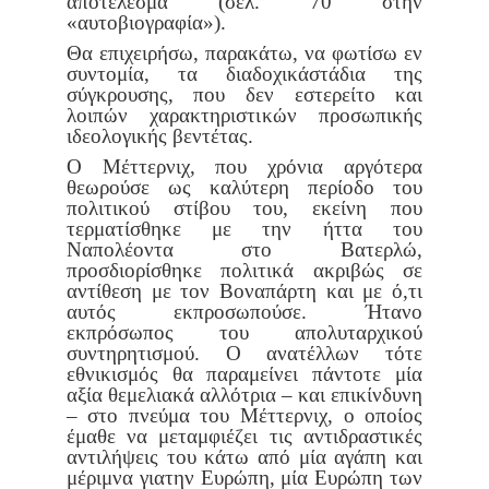
αποτέλεσμα (σελ. 70
στην
«αυτοβιογραφία»).
Θα επιχειρήσω, παρακάτω, να φωτίσω εν
συντομία, τα διαδοχικά
στάδια της
σύγκρουσης, που δεν εστερείτο και
λοιπών χαρακτηριστι
κών προσωπικής
ιδεολογικής βεντέτας.
Ο Μέττερνιχ, που χρόνια αργότερα
θεωρούσε ως καλύτερη περί
οδο του
πολιτικού στίβου του, εκείνη που
τερματίσθηκε με την ήττα
του
Ναπολέοντα στο Βατερλώ,
προσδιορίσθηκε πολιτικά ακριβώς σε
αντίθεση με τον Βοναπάρτη και με ό,τι
αυτός εκπροσωπούσε. Ήταν
ο
εκπρόσωπος του απολυταρχικού
συντηρητισμού. Ο ανατέλλων τότε
εθνικισμός θα παραμείνει πάντοτε μία
αξία θεμελιακά αλλότρια – και
επικίνδυνη
– στο πνεύμα του Μέττερνιχ, ο οποίος
έμαθε να μεταμφιέζει
τις αντιδραστικές
αντιλήψεις του κάτω από μία αγάπη και
μέριμνα για
την Ευρώπη, μία Ευρώπη των