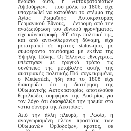
πλαίσιο αυτό, η Αυτοκρατορία
των
Αψβούργων, – που μόλις το 1806, είχε
υποχρεωθεί να καταθέσει
το στέμμα της
Αγίας Ρωμαϊκής Αυτοκρατορίας
Γερμανικού Έθνους, –
έντρομη από την
αναζωπύρωση του εθνικού φρονήματος,
ο
είχε κάνει
στροφή 180
στην πολιτική της,
και από αντι-οθωμανική δύναμη, είχε
μετατραπεί σε κράτος status-quo, με
συμφέροντα ταυτόσημα με εκείνα
της
Υψηλής Πύλης. Οι Έλληνες εθνεγέρτες,
υπέστησαν με τραγικό
τρόπο τις
συνέπειες της μεταβολής αυτής της
αυστριακής πολιτικής.
Πιό συγκεκριμένα,
ο Metternich, ήδη από το 1808 είχε
διακηρύξει ότι
η διατήρηση της
Οθωμανικής Αυτοκρατορίας απoτελούσε
θεμελιώδες
συμφέρον της Αυστρίας για
τον λόγο ότι διασφάλιζε την ηρεμία στα
1
νότια σύνορα της Αυστρίας
.
Από την άλλη πλευρά, η Ρωσία, η
αναγνωρισμένη πλέον προστά
τις των
Οθωμανών Ορθοδόξων, κράτος, σε