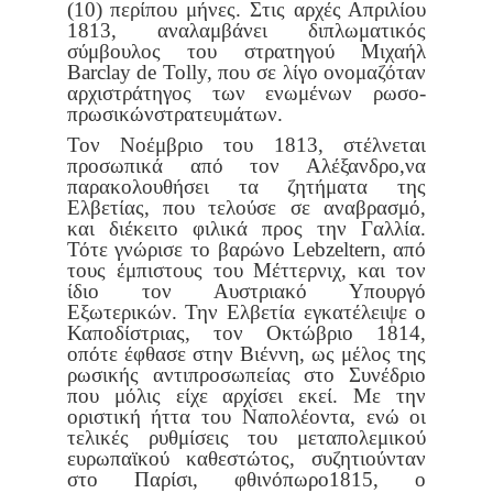
(10) περίπου μήνες. Στις αρχές Απριλίου
1813, αναλαμβάνει
διπλωματικός
σύμβουλος του στρατηγού Μιχαήλ
Barclay de Tolly, που
σε λίγο ονομαζόταν
αρχιστράτηγος των ενωμένων ρωσο-
πρωσικών
στρατευμάτων.
Τον Νοέμβριο του 1813, στέλνεται
προσωπικά από τον Αλέξανδρο,
να
παρακολουθήσει τα ζητήματα της
Ελβετίας, που τελούσε σε ανα
βρασμό,
και διέκειτο φιλικά προς την Γαλλία.
Τότε γνώρισε το βαρώνο
Lebzeltern, από
τους έμπιστους του Μέττερνιχ, και τον
ίδιο τον Αυστρι
ακό Υπουργό
Εξωτερικών. Την Ελβετία εγκατέλειψε ο
Καποδίστριας,
τον Οκτώβριο 1814,
οπότε έφθασε στην Βιέννη, ως μέλος της
ρωσικής
αντιπροσωπείας στο Συνέδριο
που μόλις είχε αρχίσει εκεί. Με την
ορι
στική ήττα του Ναπολέοντα, ενώ οι
τελικές ρυθμίσεις του μεταπολεμι
κού
ευρωπαϊκού καθεστώτος, συζητιούνταν
στο Παρίσι, φθινόπωρο
1815, ο