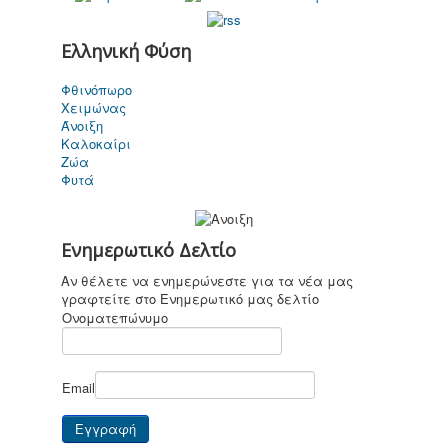
Ελληνική Φύση
Φθινόπωρο
Καποδίστριας
Χειμώνας
σήμερα
Άνοιξη
Καλοκαίρι
Ζώα
Φυτά
Για παιδιά ....
καi όχι μόνο
Ενημερωτικό Δελτίο
Αν θέλετε να ενημερώνεστε για τα νέα μας
γραφτείτε στο Ενημερωτικό μας δελτίο
Ονοματεπώνυμο
Επικοινωνία
Email