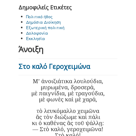
Δημοφιλείς Ετικέτες
Πολιτικό ήθος
Δημόσια Διοίκηση
Εξωτερική πολιτική
Δολοφονία
Εκκλησία
Άνοιξη
Στο καλό Γεροχειμώνα
Μ’ ἀνοιξιάτικα λουλούδια,
μυρωμένα, δροσερά,
μὲ παιγνίδια, μὲ τραγούδια,
μὲ φωνὲς καὶ μὲ χαρά,
τὸ λευκόμαλλο χειμῶνα
ἄς τὸν διώξωμε καὶ πάλι
κι ὁ καθένας ἂς τοῦ ψάλλῃ:
— Στὸ καλό, γεροχειμῶνα!
Στὸ καλό!