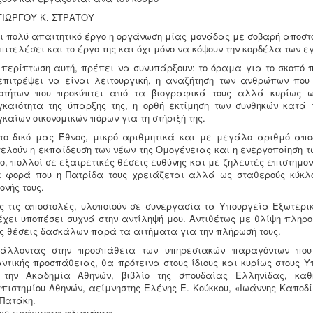
ΓΙΩΡΓΟΥ Κ. ΣΤΡΑΤΟΥ
ι πολύ απαιτητικό έργο η οργάνωση μίας μονάδας με σοβαρή αποστο
πιτελέσει και το έργο της και όχι μόνο να κόψουν την κορδέλα των εγ
 περίπτωση αυτή, πρέπει να συνυπάρξουν: το όραμα για το σκοπό 
επιτρέψει να είναι λειτουργική, η αναζήτηση των ανθρώπων που
νοτήτων που προκύπτει από τα βιογραφικά τους αλλά κυρίως ω
καιότητα της ύπαρξης της, η ορθή εκτίμηση των συνθηκών κατά 
καίων οικονομικών πόρων για τη στήριξή της.
το δικό μας Έθνος, μικρό αριθμητικά και με μεγάλο αριθμό απο
ελούν η εκπαίδευση των νέων της Ομογένειας και η ενεργοποίηση τ
ο, πολλοί σε εξαιρετικές θέσεις ευθύνης και με ζηλευτές επιστημον
 φορά που η Πατρίδα τους χρειάζεται αλλά ως σταθερούς κύκλο
ονής τους.
ς τις αποστολές, υλοποιούν σε συνεργασία τα Υπουργεία Εξωτερικ
έχει υποπέσει συχνά στην αντίληψή μου. Αντιθέτως με θλίψη πληρ
ς θέσεις δασκάλων παρά τα αιτήματα για την πλήρωσή τους.
βάλλοντας στην προσπάθεια των υπηρεσιακών παραγόντων που 
ντικής προσπάθειας, θα πρότεινα στους ίδιους και κυρίως στους Υ
 την Ακαδημία Αθηνών, βιβλίο της σπουδαίας Ελληνίδας, καθη
πιστημίου Αθηνών, αείμνηστης Ελένης Ε. Κούκκου, «Ιωάννης Καποδί
 Πατάκη.
χε πράγματα αδιανόητα