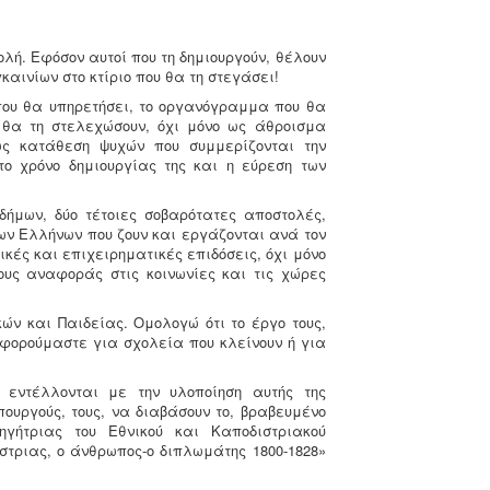
λή. Εφόσον αυτοί που τη δημιουργούν, θέλουν
καινίων στο κτίριο που θα τη στεγάσει!
που θα υπηρετήσει, το οργανόγραμμα που θα
 θα τη στελεχώσουν, όχι μόνο ως άθροισμα
ς κατάθεση ψυχών που συμμερίζονται την
το χρόνο δημιουργίας της και η εύρεση των
δήμων, δύο τέτοιες σοβαρότατες αποστολές,
ων Ελλήνων που ζουν και εργάζονται ανά τον
ικές και επιχειρηματικές επιδόσεις, όχι μόνο
υς αναφοράς στις κοινωνίες και τις χώρες
ών και Παιδείας. Ομολογώ ότι το έργο τους,
οφορούμαστε για σχολεία που κλείνουν ή για
εντέλλονται με την υλοποίηση αυτής της
πουργούς, τους, να διαβάσουν το, βραβευμένο
γήτριας του Εθνικού και Καποδιστριακού
στριας, ο άνθρωπος-ο διπλωμάτης 1800-1828»