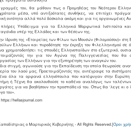
 γραμμές του, θα μάθουν πως ο Προμηθέας του Νεότερου Ελλη
χρότατα μέσα, υπό αντιξοότατες συνθήκες, να επιτύχει πράγμ
ική οντότητα αλλά πολύ δύσκολα ακόμη και για τις οργανωμένες Αυτ
πλήρες Υπόδειγμα για τα Ελληνικά Μορφωτικά Ινστιτούτα και
αγάνδα υπέρ της Ελλάδος και των θέσεων της.
ην ίδρυση της «Εταιρείας των Φίλων των Μουσών (Φιλομούσου)» στη Β
ούλων Ελλήνων και πυροδότησε την έκρηξη του Φιλελληνισμού σε ό
να χρηματοδοτήσει τις σπουδές Ελληνοπαίδων στο εξωτερικό, ουσι
ετοιμάζοντάς την για τον Αγώνα της Παλιγγενεσίας που θα α
ργασίας των Ελλήνων για την εξυπηρέτηση των αναγκών του.
ίδια στιγμή, αγωνιούσε για την Εκπαίδευση την οποία θεωρούσε ανα
ερία του λαού μας. Προετοιμάζοντάς την, αντέγραφε τα συστήμα
ένα όλα τα ορφανά ελληνόπουλα που κατέφυγαν στην Ευρώπη λό
τήμη ή Τέχνη θα ακολουθούσε το καθένα αναλόγως των ταλέντων τ
ργάτες για να βοηθήσουν την προσπάθειά του. Όπως θα ‘λεγε κι ο ίδ
ργο του».
https://hellasjournal.com
Καποδίστριας o Μαρτυρικός Κυβερνήτης - All Rights Reserved.[
Όροι χρή