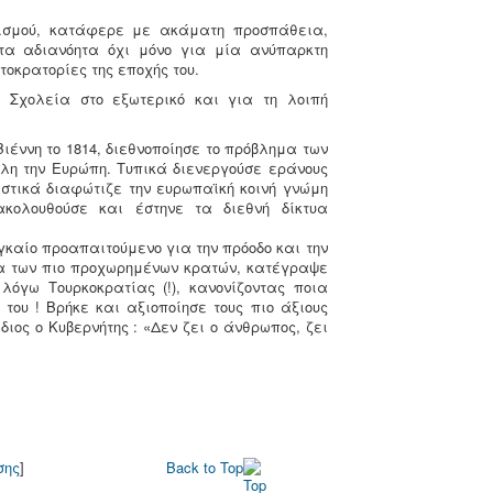
νισμού, κατάφερε με ακάματη προσπάθεια,
ατα αδιανόητα όχι μόνο για μία ανύπαρκτη
οκρατορίες της εποχής του.
 Σχολεία στο εξωτερικό και για τη λοιπή
ιέννη το 1814, διεθνοποίησε το πρόβλημα των
λη την Ευρώπη. Τυπικά διενεργούσε εράνους
αστικά διαφώτιζε την ευρωπαϊκή κοινή γνώμη
κολουθούσε και έστηνε τα διεθνή δίκτυα
γκαίο προαπαιτούμενο για την πρόοδο και την
τα των πιο προχωρημένων κρατών, κατέγραψε
γω Τουρκοκρατίας (!), κανονίζοντας ποια
ου ! Βρήκε και αξιοποίησε τους πιο άξιους
ιος ο Κυβερνήτης : «Δεν ζει ο άνθρωπος, ζει
σης
]
Back to Top