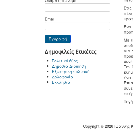
Ονοματεπώνυμο
Στις
πενι
κρατ
Email
Ένα 
προπ
Με τ
υποδ
για 
Δημοφιλείς Ετικέτες
προ
Πολιτικό ήθος
συνε
Δημόσια Διοίκηση
Την 
Εξωτερική πολιτική
ευημ
Δολοφονία
ένα-
Εκκλησία
Επισ
συνε
το έ
Πηγή 
Copyright © 2026 Ιωάννης 