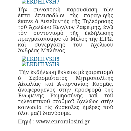
Τὴν συνοπτικὴ παρουσίαση τῶν
ἑπτὰ ἐπεισοδίων τῆς παραγωγῆς
ἔκανε ὁ Διευθυντὴς τῆς Τηλεόρασης
τοῦ Ἀχελώου Κων/νος Ζαφείρης, ἐνῷ
τὸν συντονισμὸ τῆς ἐκδήλωσης
πραγματοποίησε τὸ Μέλος τῆς Ε.ΡΩ.
καὶ συνεργάτης τοῦ Ἀχελώου
Ἀνδρέας Μπλάνος.
Τὴν ἐκδήλωση ἔκλεισε μὲ χαιρετισμὸ
ὁ Σεβασμιότατος Μητροπολίτης
Αἰτωλίας καὶ Ἀκαρνανίας Κοσμᾶς,
ἀναφερόμενος στὴν προσφορὰ τῆς
Ἑνωμένης Ρωμηοσύνης καὶ τοῦ
τηλεοπτικοῦ σταθμοῦ Ἀχελῶος στὴν
κοινωνία τὶς δύσκολες ἡμέρες ποὺ
ὅλοι μαζὶ διανύουμε.
Πηγή : www.enromiosini.gr