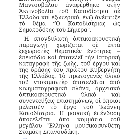
Μαντουβάλου ἀναφέρθηκε στὴν
Ἀκτινοβολία τοῦ Καποδίστρια σὲ
Ἑλλάδα καὶ ἐξωτερικό, ἐνῷ ἀνέπτυξε
τὸ θέμα “Ὁ Καποδίστριας ὡς
Σηματοδότης τοῦ Σήμερα”.
Ἡ σπονδυλωτὴ ὀπτικοακουστικὴ
παραγωγὴ χωρίζεται σὲ ἑπτὰ
ξεχωριστὲς θεματικὲς ἑνότητες –
ἐπεισόδια καὶ ἀποτελεῖ τὴν ἱστορικὴ
καταγραφὴ τῆς ζωῆς, τοῦ ἔργου καὶ
τῆς δράσης τοῦ πρώτου Κυβερνήτη
τῆς Ἑλλάδας. Τὸ πρωτογενὲς ὑλικὸ
τοῦ ντοκιμαντὲρ ἀποτελεῖται ἀπὸ
κινηματογραφικὰ πλάνα, ἀρχειακὸ
ὀπτικοακουστικὸ ὑλικὸ καὶ
συνεντεύξεις ἐπιστημόνων, οἱ ὁποῖοι
μελετοῦν τὸ ἔργο τοῦ Ἰωάννη
Καποδίστρια. Ἡ μουσικὴ ἐπένδυση
ἀποτελεῖται ἀπό κομμάτια τοῦ
μεγάλου Ἕλληνα μουσικοσυνθέτη
Σταμάτη Σπανουδάκη.