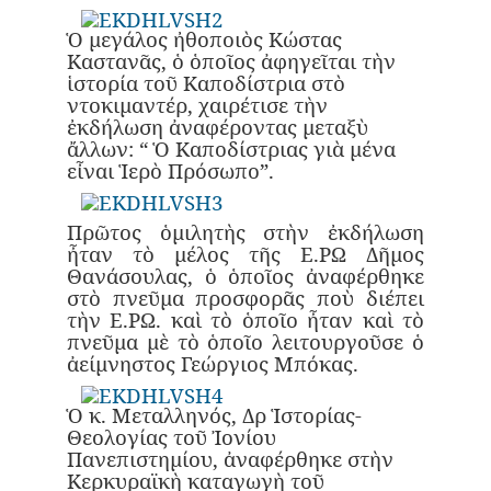
Ὁ μεγάλος ἠθοποιὸς Κώστας
Καστανᾶς, ὁ ὁποῖος ἀφηγεῖται τὴν
ἱστορία τοῦ Καποδίστρια στὸ
ντοκιμαντέρ, χαιρέτισε τὴν
ἐκδήλωση ἀναφέροντας μεταξὺ
ἄλλων: “ Ὁ Καποδίστριας γιὰ μένα
εἶναι Ἱερὸ Πρόσωπο”.
Πρῶτος ὁμιλητὴς στὴν ἐκδήλωση
ἦταν τὸ μέλος τῆς Ε.ΡΩ Δῆμος
Θανάσουλας, ὁ ὁποῖος ἀναφέρθηκε
στὸ πνεῦμα προσφορᾶς ποὺ διέπει
τὴν Ε.ΡΩ. καὶ τὸ ὁποῖο ἦταν καὶ τὸ
πνεῦμα μὲ τὸ ὁποῖο λειτουργοῦσε ὁ
ἀείμνηστος Γεώργιος Μπόκας.
Ὁ κ. Μεταλληνός, Δρ Ἱστορίας-
Θεολογίας τοῦ Ἰονίου
Πανεπιστημίου, ἀναφέρθηκε στὴν
Κερκυραϊκὴ καταγωγὴ τοῦ