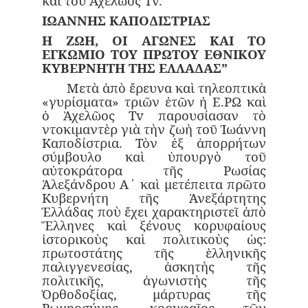
καὶ τοῦ Ἀχελῶος Tv.
ΙΩΑΝΝΗΣ ΚΑΠΟΔΙΣΤΡΙΑΣ
Η ΖΩΗ, ΟΙ ΑΓΩΝΕΣ ΚΑΙ ΤΟ
ΕΓΚΩΜΙΟ ΤΟΥ ΠΡΩΤΟΥ ΕΘΝΙΚΟΥ
ΚΥΒΕΡΝΗΤΗ ΤΗΣ ΕΛΛΑΔΑΣ”
Μετὰ ἀπὸ ἔρευνα καὶ τηλεοπτικὰ
«γυρίσματα» τριῶν ἐτῶν ἡ Ε.ΡΩ καὶ
ὁ Ἀχελῶος Tv παρουσίασαν τὸ
ντοκιμαντὲρ γιὰ τὴν ζωὴ τοῦ Ἰωάννη
Καποδίστρια. Τὸν ἐξ ἀπορρήτων
σύμβουλο καὶ ὑπουργὸ τοῦ
αὐτοκράτορα τῆς Ρωσίας
Ἀλεξάνδρου Α΄ καὶ μετέπειτα πρῶτο
Κυβερνήτη τῆς Ἀνεξάρτητης
Ἑλλάδας ποὺ ἔχει χαρακτηριστεῖ ἀπὸ
Ἕλληνες καὶ ξένους κορυφαίους
ἱστορικοὺς καὶ πολιτικοὺς ὡς:
πρωτοστάτης τῆς ἑλληνικῆς
παλιγγενεσίας, ἀσκητὴς τῆς
πολιτικῆς, ἀγωνιστὴς τῆς
Ὀρθοδοξίας, μάρτυρας τῆς
Ρωμηοσύνης, κορυφαῖος τῶν