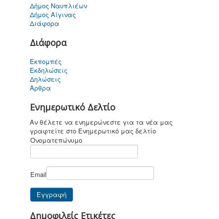
Δήμος Ναυπλιέων
Δήμος Αίγινας
Διάφορα
Διάφορα
Καποδίστριας
σήμερα
Εκπομπές
Εκδηλώσεις
Δηλώσεις
Αρθρα
Ενημερωτικό Δελτίο
Για παιδιά ....
καi όχι μόνο
Αν θέλετε να ενημερώνεστε για τα νέα μας
γραφτείτε στο Ενημερωτικό μας δελτίο
Ονοματεπώνυμο
Email
Επικοινωνία
Δημοφιλείς Ετικέτες