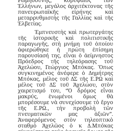
Ἑλλήνων, μεγάλος ἀρχιτέκτονας τῆς
πανευρωπαϊκῆς εἰρήνης καὶ
μεταρρυθμιστὴς τῆς Γαλλίας καὶ τῆς
Ἑλβετίας.
Ἐμπνευστὴς καὶ πρωτεργάτης
τῆς ἱστορικῆς καὶ πολιτιστικῆς
παραγωγῆς, στὴ μνήμη τοῦ ὁποίου
ἀφιερώθηκε ἡ πρώτη ἐπίσημη
παρουσίασή της, εἶναι ὁ ἀείμνηστος
Πρόεδρος τῆς τηλεόρασης τοῦ
Ἀχελώου, Γεώργιος Μπόκας. Ὅπως
συγκινημένος ἀνέφερε ὁ Δημήτρης
Μπόκας, μέλος τοῦ ΔΣ τῆς Ε.ΡΩ καὶ
μέλος τοῦ ΔΣ τοῦ Ἀχελώου, στὸν
χαιρετισμό του, “Ὁ δρόμος εἶναι
μακρύς, ἑνωμένοι ὅμως θὰ
μπορέσουμε νὰ συνεχίσουμε τὸ ἔργο
τῆς Ε.ΡΩ., τὴν προβολὴ τῶν
πνευματικῶν μας ἀξιῶν”.
Ἀναφερόμενος στὸν τηλεοπτικὸ
σταθμὸ Ἀχελῶος ὁ κ Δ.Μπόκας