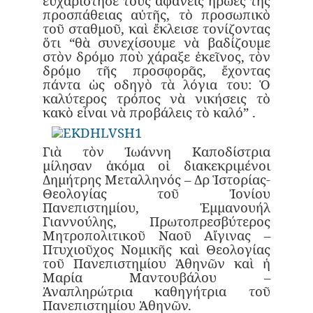
εὐχαρίστησε τοὺς ἀφανεῖς ἥρωες τῆς
προσπάθειας αὐτῆς, τὸ προσωπικὸ
τοῦ σταθμοῦ, καὶ ἔκλεισε τονίζοντας
ὅτι “θὰ συνεχίσουμε νὰ βαδίζουμε
στὸν δρόμο ποὺ χάραξε ἐκεῖνος, τὸν
δρόμο τῆς προσφορᾶς, ἔχοντας
πάντα ὡς οδηγὸ τὰ λόγια του: Ὁ
καλύτερος τρόπος νὰ νικήσεις τὸ
κακὸ εἶναι νὰ προβάλεις τὸ καλό” .
Γιὰ τὸν Ἰωάννη Καποδίστρια
μίλησαν ἀκόμα οἱ διακεκριμένοι
Δημήτρης Μεταλληνός – Δρ Ἱστορίας-
Θεολογίας τοῦ Ἰονίου
Πανεπιστημίου, Ἐμμανουήλ
Γιαννούλης, Πρωτοπρεσβύτερος
Μητροπολιτικοῦ Ναοῦ Αἴγινας –
Πτυχιοῦχος Νομικῆς καὶ Θεολογίας
τοῦ Πανεπιστημίου Ἀθηνῶν καὶ ἡ
Μαρία Μαντουβάλου –
Ἀναπληρώτρια καθηγήτρια τοῦ
Πανεπιστημίου Ἀθηνῶν.