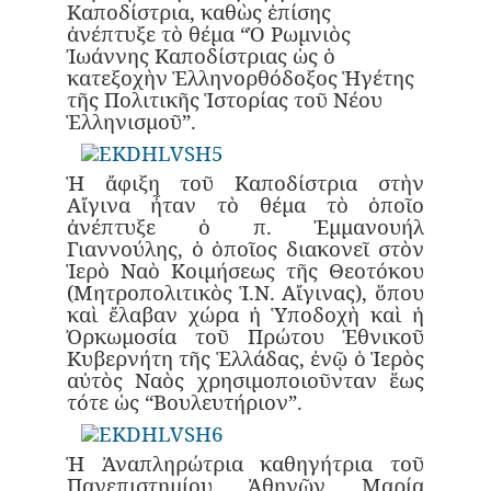
Καποδίστρια, καθὼς ἐπίσης
ἀνέπτυξε τὸ θέμα “Ὁ Ρωμνιὸς
Ἰωάννης Καποδίστριας ὡς ὁ
κατεξοχὴν Ἑλληνορθόδοξος Ἡγέτης
τῆς Πολιτικῆς Ἱστορίας τοῦ Νέου
Ἑλληνισμοῦ”.
Ἡ ἄφιξη τοῦ Καποδίστρια στὴν
Αἴγινα ἦταν τὸ θέμα τὸ ὁποῖο
ἀνέπτυξε ὁ π. Ἐμμανουήλ
Γιαννούλης, ὁ ὁποῖος διακονεῖ στὸν
Ἱερὸ Ναὸ Κοιμήσεως τῆς Θεοτόκου
(Μητροπολιτικὸς Ἱ.Ν. Αἴγινας), ὅπου
καὶ ἔλαβαν χώρα ἡ Ὑποδοχὴ καὶ ἡ
Ὀρκωμοσία τοῦ Πρώτου Ἐθνικοῦ
Κυβερνήτη τῆς Ἑλλάδας, ἐνῷ ὁ Ἱερὸς
αὐτὸς Ναὸς χρησιμοποιοῦνταν ἕως
τότε ὡς “Βουλευτήριον”.
Ἡ Ἀναπληρώτρια καθηγήτρια τοῦ
Πανεπιστημίου Ἀθηνῶν Μαρία