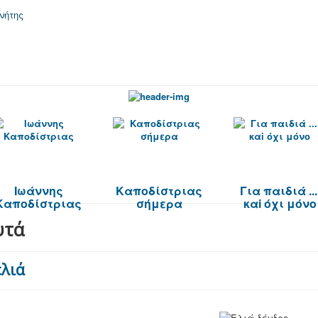
Ιωάννης
Καποδίστριας
Για παιδιά ...
Καποδίστριας
σήμερα
καi όχι μόνο
υτά
ελιά