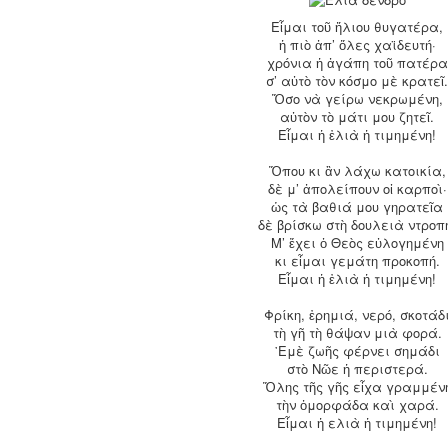
Εἶμαι τοῦ ἥλιου θυγατέρα,
ἡ πιὸ ἀπ’ ὅλες χαϊδευτή·
χρόνια ἡ ἀγάπη τοῦ πατέρα
σ’ αὐτὸ τὸν κόσμο μὲ κρατεῖ
Ὅσο νὰ γείρω νεκρωμένη,
αὐτὸν τὸ μάτι μου ζητεῖ.
Εἶμαι ἡ ἐλιὰ ἡ τιμημένη!
Ὅπου κι ἂν λάχω κατοικία,
δὲ μ’ ἀπολείπουν οἱ καρποὶ·
ὡς τὰ βαθιά μου γηρατεῖα
δὲ βρίσκω στὴ δουλειὰ ντροπ
Μ’ ἔχει ὁ Θεὸς εὐλογημένη
κι εἶμαι γεμάτη προκοπή.
Εἶμαι ἡ ἐλιὰ ἡ τιμημένη!
Φρίκη, ἐρημιά, νερό, σκοτάδ
τὴ γῆ τὴ θάψαν μιὰ φορά.
᾽Εμὲ ζωῆς φέρνει σημάδι
στὸ Νῶε ἡ περιστερά.
Ὅλης τῆς γῆς εἶχα γραμμέν
τὴν ὀμορφάδα καὶ χαρά.
Εἶμαι ἡ ελιὰ ἡ τιμημένη!