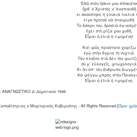
᾽Εδῶ στὸν ἥσκιο μου ἀποκάτο
ἦρθ’ ὁ Χριστὸς ν’ ἀναπαυθῆ
κι ἀκούστηκε ἡ γλυκιὰ λαλιά 
λίγο προτοῦ νὰ σταυρωθῆ.
Το δάκρυ του, δροσιὰ ἁγιασμέ
ἔχει στὴ ρίζα μου χυθῆ.
Εἶμαι ἡ ἐλιὰ ἡ τιμημένη!
Καὶ φῶς πραότατο χαρίζω
ἐγὼ στὴν ἄγρια τὴ νυχτιά.
Τὸν πλοῦτο πιὰ δὲν τὸν φωτίζ
σὺ μ’ εὐλογεῖς, φτωχολογιά
Κι ἂν ἀπ’ τὸν ἄνθρωπο διωγμέ
θὰ φέγγω μπρὸς στὴν Παναγι
Εἶμαι ἡ ἐλιὰ ἡ τιμημένη.
: ΑΝΑΓΝΩΣΤΙΚΟ Δ' Δημοτικού 1946
Καποδίστριας o Μαρτυρικός Κυβερνήτης - All Rights Reserved.[
Όροι χρή