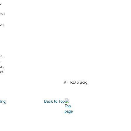
υ
του
νη,
ω,
.
νη,
ά.
Κ. Παλαμὰς
σης
]
Back to Top