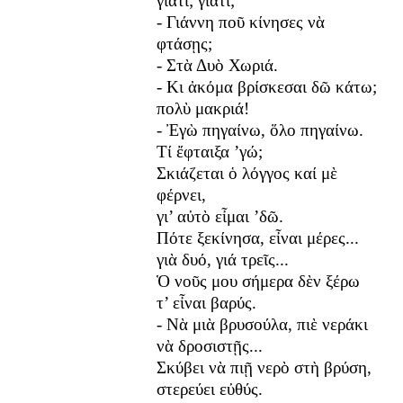
γιατί; γιατί;
- Γιάννη ποῦ κίνησες νὰ
φτάσῃς;
- Στὰ Δυὸ Χωριά.
- Κι ἀκόμα βρίσκεσαι δῶ κάτω;
πολὺ μακριά!
- Ἐγὼ πηγαίνω, ὅλο πηγαίνω.
Τί ἔφταιξα ’γώ;
Σκιάζεται ὁ λόγγος καί μὲ
φέρνει,
γι’ αὐτὸ εἶμαι ’δῶ.
Πότε ξεκίνησα, εἶναι μέρες...
γιὰ δυό, γιά τρεῖς...
Ὁ νοῦς μου σήμερα δὲν ξέρω
τ’ εἶναι βαρύς.
- Νὰ μιὰ βρυσούλα, πιὲ νεράκι
νὰ δροσιστῇς...
Σκύβει νὰ πιῇ νερὸ στὴ βρύση,
στερεύει εὐθύς.