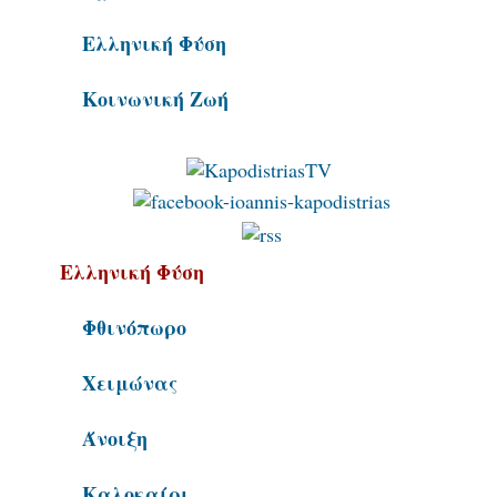
Ελληνική Φύση
Κοινωνική Ζωή
Αρχική Σελίδα
Ιωάννης
Καποδίστριας
Ελληνική Φύση
Φθινόπωρο
Για παιδιά ....
Καποδίστριας
καi όχι μόνο
Χειμώνας
σήμερα
Άνοιξη
Καλοκαίρι