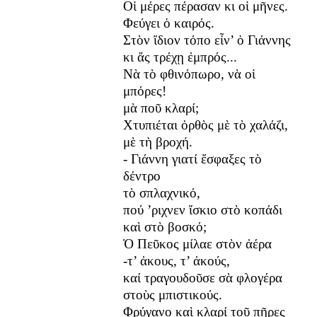
Οἱ μέρες πέρασαν κι οἱ μῆνες.
Φεύγει ὁ καιρός.
Στὸν ἴδιον τόπο εἶν’ ὁ Γιάννης
κι ἄς τρέχῃ ἐμπρός...
Νὰ τὸ φθινόπωρο, νὰ οἱ
μπόρες!
μὰ ποῦ κλαρί;
Χτυπιέται ὀρθὸς μὲ τὸ χαλάζι,
μὲ τὴ βροχή.
- Γιάννη γιατί ἔσφαξες τὸ
δέντρο
τὸ σπλαχνικό,
πού ’ριχνεν ἴσκιο στὸ κοπάδι
καὶ στὸ βοσκό;
Ὁ Πεῦκος μίλαε στὸν ἀέρα
-τ’ ἀκους, τ’ ἀκούς,
καί τραγουδοῦσε σὰ φλογέρα
στοὺς μπιστικούς.
Φρύγανο καὶ κλαρί τοῦ πῆρες