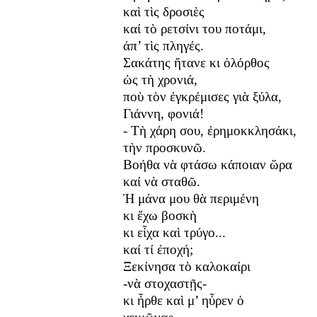
καὶ τὶς δροσιὲς
καί τὸ ρετσίνι του ποτάμι,
ἀπ’ τὶς πληγές.
Σακάτης ἤτανε κι ὁλόρθος
ὡς τὴ χρονιά,
ποὺ τὸν ἐγκρέμισες γιὰ ξύλα,
Γιάννη, φονιά!
- Τὴ χάρη σου, ἐρημοκκλησάκι,
τὴν προσκυνῶ.
Βοήθα νὰ φτάσω κάποιαν ὥρα
καί νὰ σταθῶ.
Ἡ μάνα μου θὰ περιμένη
κι ἔχω βοσκὴ
κι εἶχα καὶ τρύγο...
καί τί ἐποχή;
Ξεκίνησα τὸ καλοκαίρι
-νὰ στοχαστῇς-
κι ἦρθε καὶ μ’ ηὗρεν ὁ