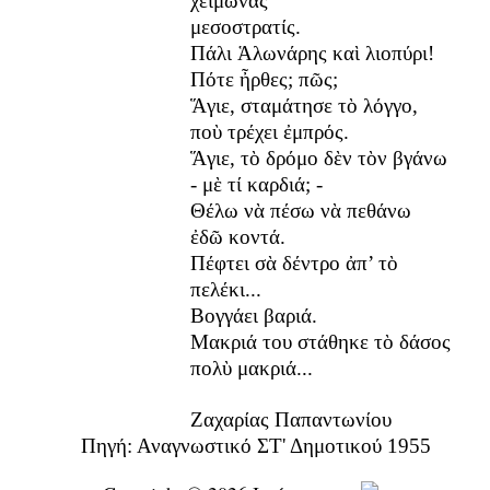
χειμῶνας
μεσοστρατίς.
Πάλι Ἁλωνάρης καὶ λιοπύρι!
Πότε ἦρθες; πῶς;
Ἅγιε, σταμάτησε τὸ λόγγο,
ποὺ τρέχει ἐμπρός.
Ἅγιε, τὸ δρόμο δὲν τὸν βγάνω
- μὲ τί καρδιά; -
Θέλω νὰ πέσω νὰ πεθάνω
ἐδῶ κοντά.
Πέφτει σὰ δέντρο ἀπ’ τὸ
πελέκι...
Βογγάει βαριά.
Μακριά του στάθηκε τὸ δάσος
πολὺ μακριά...
Ζαχαρίας Παπαντωνίου
Πηγή: Αναγνωστικό ΣΤ' Δημοτικού 1955