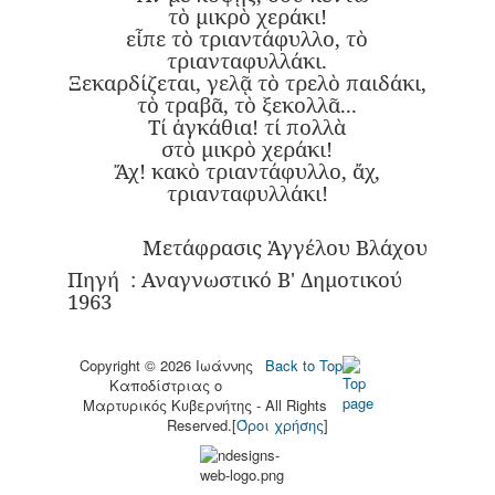
τὸ μικρὸ χεράκι!
εἶπε τὸ τριαντάφυλλο, τὸ
τριανταφυλλάκι.
Ξεκαρδίζεται, γελᾷ τὸ τρελὸ παιδάκι,
τὸ τραβᾶ, τὸ ξεκολλᾶ...
Τί ἀγκάθια! τί πολλὰ
στὸ μικρὸ χεράκι!
Ἄχ! κακὸ τριαντάφυλλο, ἄχ,
τριανταφυλλάκι!
Μετάφρασις Ἀγγέλου Βλάχου
Πηγή : Αναγνωστικό Β' Δημοτικού
1963
Copyright © 2026 Ιωάννης
Back to Top
Καποδίστριας o
Μαρτυρικός Κυβερνήτης - All Rights
Reserved.[
Όροι χρήσης
]