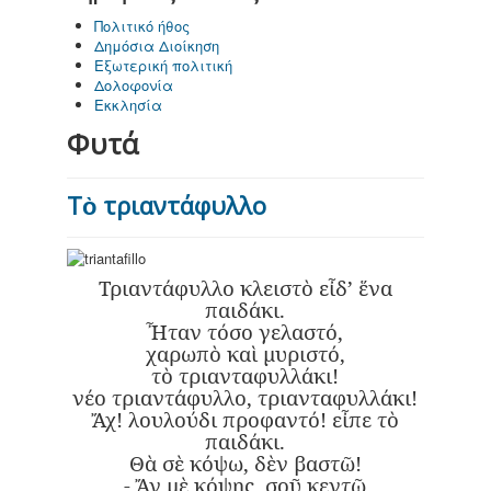
Πολιτικό ήθος
Δημόσια Διοίκηση
Εξωτερική πολιτική
Δολοφονία
Εκκλησία
Φυτά
Τὸ τριαντάφυλλο
Τριαντάφυλλο κλειστὸ εἶδ’ ἕνα
παιδάκι.
Ἦταν τόσο γελαστό,
χαρωπὸ καὶ μυριστό,
τὸ τριανταφυλλάκι!
νέο τριαντάφυλλο, τριανταφυλλάκι!
Ἄχ! λουλούδι προφαντό! εἶπε τὸ
παιδάκι.
Θὰ σὲ κόψω, δὲν βαστῶ!
- Ἄν μὲ κόψῃς, σοῦ κεντῶ