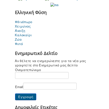
Ελληνική Φύση
Φθινόπωρο
Καποδίστριας
Χειμώνας
σήμερα
Άνοιξη
Καλοκαίρι
Ζώα
Φυτά
Ενημερωτικό Δελτίο
Για παιδιά ....
καi όχι μόνο
Αν θέλετε να ενημερώνεστε για τα νέα μας
γραφτείτε στο Ενημερωτικό μας δελτίο
Ονοματεπώνυμο
Email
Επικοινωνία
Δημοφιλείς Ετικέτες